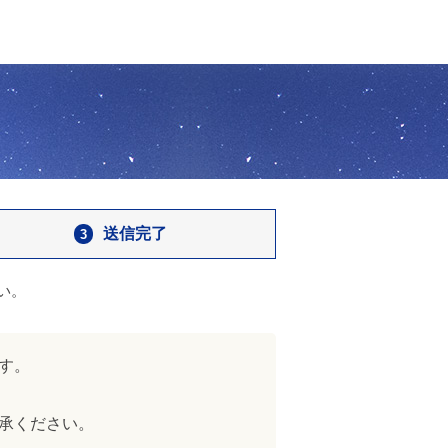
送信完了
い。
す。
承ください。