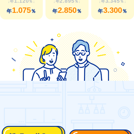
1.120
2.895
3.345
1.075
2.850
3.300