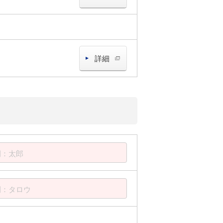
詳細
例：太郎
例：タロウ