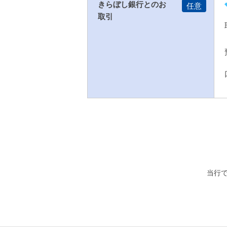
きらぼし銀行とのお
取引
当行で