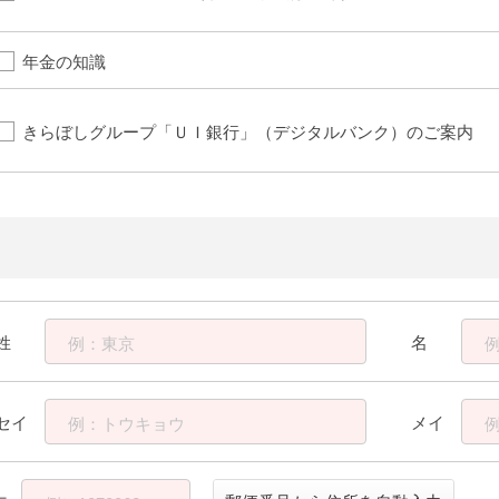
年金の知識
きらぼしグループ「ＵＩ銀行」（デジタルバンク）のご案内
姓
名
例：東京
セイ
メイ
例：トウキョウ