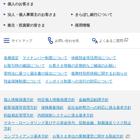
個人のお客さま
法人・個人事業主のお客さま
きらぼし銀行について
株主・投資家の皆さま
採用情報
サイトマップ
お問い合わせ先
よくあるご質問
各種規定
マイナンバー制度について
休眠預金等活用法について
お取引時の確認について
お客さま情報の定期的なご確認のお願い
実特法に基づく届出書の提出について
復興特別所得税に関するお知らせ
預金保険制度について
インボイス制度への当行の対応について
個人情報保護方針
特定個人情報保護方針
金融商品勧誘方針
顧客保護等管理方針
保険募集指針
反社会的勢力への対応に係る基本方針
利益相反管理方針
内部統制システムに係る基本方針
マネー・ローンダリング及びテロ資金供与、拡散金融、制裁違反リスク防止
方針
コンプライアンス基本方針
お客さま本位の業務運営に関する取組方針