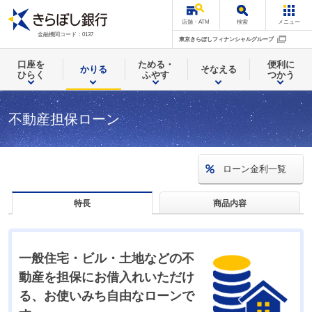
店舗・ATM
検索
メニュー
金融機関コード：0137
東京きらぼしフィナンシャルグループ
口座を
ためる・
便利に
かりる
そなえる
ひらく
ふやす
つかう
不動産担保ローン
ローン金利一覧
商品内容
特長
一般住宅・ビル・土地などの不
動産を担保にお借入れいただけ
る、お使いみち自由なローンで