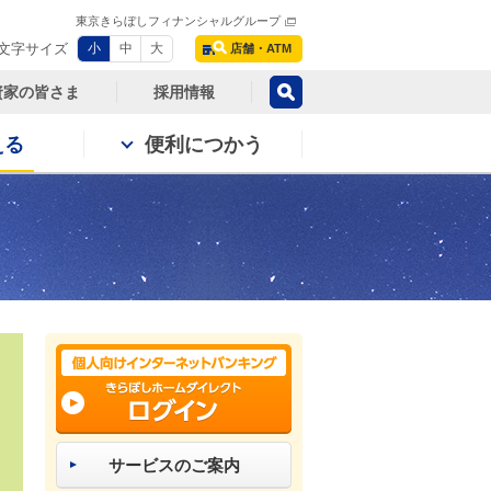
東京きらぼしフィナンシャルグループ
文字サイズ
小
中
大
店舗・ATM
資家の皆さま
採用情報
える
便利につかう
サービスのご案内