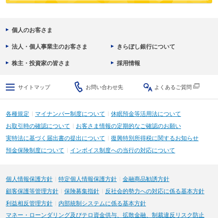
個人のお客さま
法人・個人事業主のお客さま
きらぼし銀行について
株主・投資家の皆さま
採用情報
サイトマップ
お問い合わせ先
よくあるご質問
各種規定
マイナンバー制度について
休眠預金等活用法について
お取引時の確認について
お客さま情報の定期的なご確認のお願い
実特法に基づく届出書の提出について
復興特別所得税に関するお知らせ
預金保険制度について
インボイス制度への当行の対応について
個人情報保護方針
特定個人情報保護方針
金融商品勧誘方針
顧客保護等管理方針
保険募集指針
反社会的勢力への対応に係る基本方針
利益相反管理方針
内部統制システムに係る基本方針
マネー・ローンダリング及びテロ資金供与、拡散金融、制裁違反リスク防止