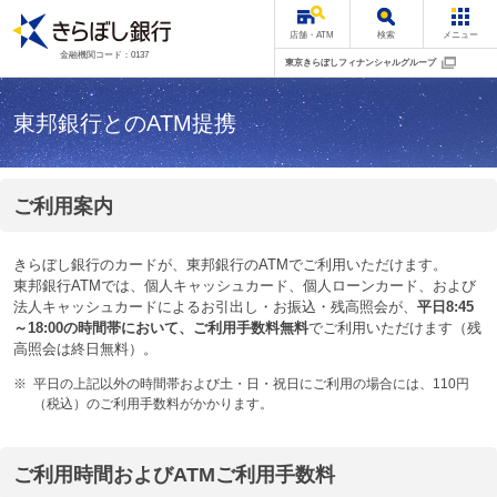
店舗・ATM
検索
メニュー
金融機関コード：0137
東京きらぼしフィナンシャルグループ
東邦銀行とのATM提携
ご利用案内
きらぼし銀行のカードが、東邦銀行のATMでご利用いただけます。
東邦銀行ATMでは、個人キャッシュカード、個人ローンカード、および
法人キャッシュカードによるお引出し・お振込・残高照会が、
平日8:45
～18:00の時間帯において、ご利用手数料無料
でご利用いただけます（残
高照会は終日無料）。
※
平日の上記以外の時間帯および土・日・祝日にご利用の場合には、110円
（税込）のご利用手数料がかかります。
ご利用時間およびATMご利用手数料