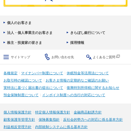
個人のお客さま
法人・個人事業主のお客さま
きらぼし銀行について
株主・投資家の皆さま
採用情報
サイトマップ
お問い合わせ先
よくあるご質問
各種規定
マイナンバー制度について
休眠預金等活用法について
お取引時の確認について
お客さま情報の定期的なご確認のお願い
実特法に基づく届出書の提出について
復興特別所得税に関するお知らせ
預金保険制度について
インボイス制度への当行の対応について
個人情報保護方針
特定個人情報保護方針
金融商品勧誘方針
顧客保護等管理方針
保険募集指針
反社会的勢力への対応に係る基本方針
利益相反管理方針
内部統制システムに係る基本方針