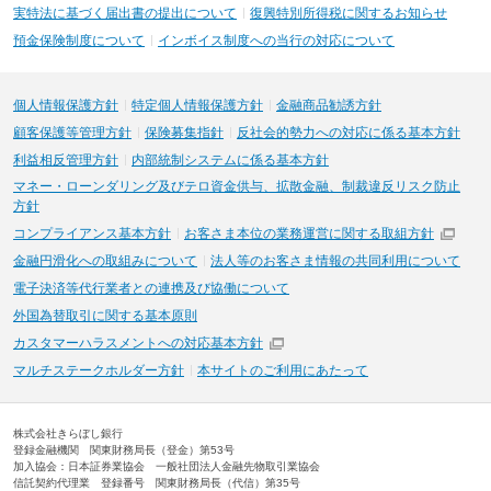
実特法に基づく届出書の提出について
復興特別所得税に関するお知らせ
預金保険制度について
インボイス制度への当行の対応について
個人情報保護方針
特定個人情報保護方針
金融商品勧誘方針
顧客保護等管理方針
保険募集指針
反社会的勢力への対応に係る基本方針
利益相反管理方針
内部統制システムに係る基本方針
マネー・ローンダリング及びテロ資金供与、拡散金融、制裁違反リスク防止
方針
コンプライアンス基本方針
お客さま本位の業務運営に関する取組方針
金融円滑化への取組みについて
法人等のお客さま情報の共同利用について
電子決済等代行業者との連携及び協働について
外国為替取引に関する基本原則
カスタマーハラスメントへの対応基本方針
マルチステークホルダー方針
本サイトのご利用にあたって
株式会社きらぼし銀行
登録金融機関 関東財務局長（登金）第53号
加入協会：日本証券業協会 一般社団法人金融先物取引業協会
信託契約代理業 登録番号 関東財務局長（代信）第35号