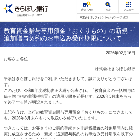
店舗・ATM
検索
メニュー
金融機関コード：0137
東京きらぼしフィナンシャルグループ
教育資金贈与専用預金「おくりもの」の新規・
追加贈与契約のお申込み受付期限について
2026年02月16日
お客さま各位
株式会社きらぼし銀行
平素はきらぼし銀行をご利用いただきまして、誠にありがとうございま
す。
このたび、令和8年度税制改正大綱が公表され、「教育資金の一括贈与に
係る贈与税の非課税措置」の適用期限を延長せず、2026年3月末をもっ
て終了する旨が明記されました。
上記をうけ、当行の教育資金贈与専用預金「おくりもの」につきまして
も、2026年3月末をもって取扱いを終了いたします。
つきましては、お客さまのご契約手続きを非課税措置の対象期間内に確
実に成立させるため、新規・追加贈与契約のお申込み受付期限を以下の