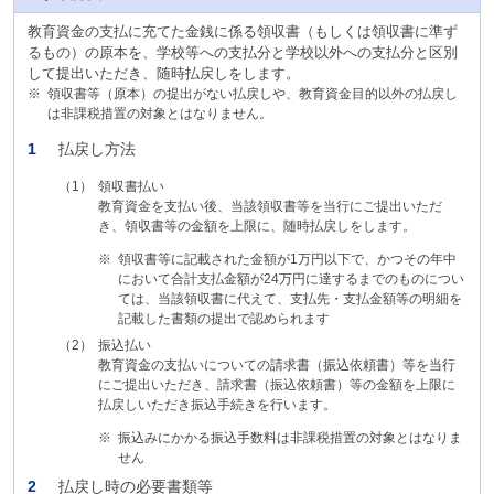
教育資金の支払に充てた金銭に係る領収書（もしくは領収書に準ず
るもの）の原本を、学校等への支払分と学校以外への支払分と区別
して提出いただき、随時払戻しをします。
※
領収書等（原本）の提出がない払戻しや、教育資金目的以外の払戻し
は非課税措置の対象とはなりません。
1
払戻し方法
（1）
領収書払い
教育資金を支払い後、当該領収書等を当行にご提出いただ
き、領収書等の金額を上限に、随時払戻しをします。
※
領収書等に記載された金額が1万円以下で、かつその年中
において合計支払金額が24万円に達するまでのものについ
ては、当該領収書に代えて、支払先・支払金額等の明細を
記載した書類の提出で認められます
（2）
振込払い
教育資金の支払いについての請求書（振込依頼書）等を当行
にご提出いただき、請求書（振込依頼書）等の金額を上限に
払戻しいただき振込手続きを行います。
※
振込みにかかる振込手数料は非課税措置の対象とはなりま
せん
2
払戻し時の必要書類等