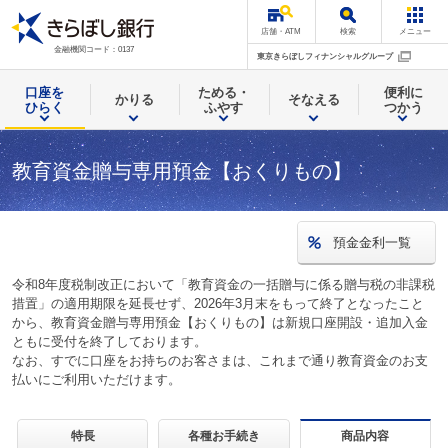
店舗・ATM
検索
メニュー
金融機関コード：0137
東京きらぼしフィナンシャルグループ
口座を
ためる・
便利に
かりる
そなえる
ひらく
ふやす
つかう
教育資金贈与専用預金【おくりもの】
預金金利一覧
令和8年度税制改正において「教育資金の一括贈与に係る贈与税の非課税
措置」の適用期限を延長せず、2026年3月末をもって終了となったこと
から、教育資金贈与専用預金【おくりもの】は新規口座開設・追加入金
ともに受付を終了しております。
なお、すでに口座をお持ちのお客さまは、これまで通り教育資金のお支
払いにご利用いただけます。
特長
各種お手続き
商品内容