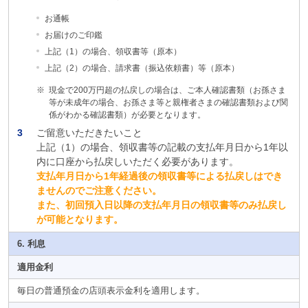
お通帳
お届けのご印鑑
上記（1）の場合、領収書等（原本）
上記（2）の場合、請求書（振込依頼書）等（原本）
※
現金で200万円超の払戻しの場合は、ご本人確認書類（お孫さま
等が未成年の場合、お孫さま等と親権者さまの確認書類および関
係がわかる確認書類）が必要となります。
3
ご留意いただきたいこと
上記（1）の場合、領収書等の記載の支払年月日から1年以
内に口座から払戻しいただく必要があります。
支払年月日から1年経過後の領収書等による払戻しはでき
ませんのでご注意ください。
また、初回預入日以降の支払年月日の領収書等のみ払戻し
が可能となります。
6. 利息
適用金利
毎日の普通預金の店頭表示金利を適用します。