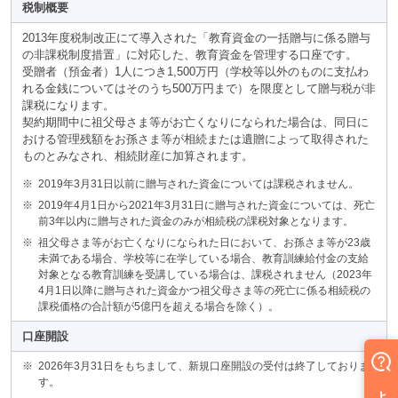
税制概要
2013年度税制改正にて導入された「教育資金の一括贈与に係る贈与
の非課税制度措置」に対応した、教育資金を管理する口座です。
受贈者（預金者）1人につき1,500万円（学校等以外のものに支払わ
れる金銭についてはそのうち500万円まで）を限度として贈与税が非
課税になります。
契約期間中に祖父母さま等がお亡くなりになられた場合は、同日に
おける管理残額をお孫さま等が相続または遺贈によって取得された
ものとみなされ、相続財産に加算されます。
※
2019年3月31日以前に贈与された資金については課税されません。
※
2019年4月1日から2021年3月31日に贈与された資金については、死亡
前3年以内に贈与された資金のみが相続税の課税対象となります。
※
祖父母さま等がお亡くなりになられた日において、お孫さま等が23歳
未満である場合、学校等に在学している場合、教育訓練給付金の支給
対象となる教育訓練を受講している場合は、課税されません（2023年
4月1日以降に贈与された資金かつ祖父母さま等の死亡に係る相続税の
課税価格の合計額が5億円を超える場合を除く）。
口座開設
※
2026年3月31日をもちまして、新規口座開設の受付は終了しておりま
す。