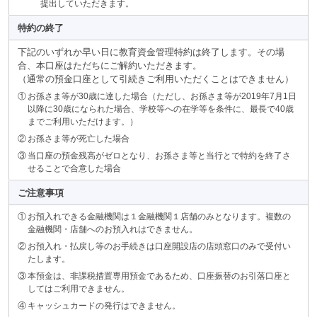
提出していただきます。
特約の終了
下記のいずれか早い日に教育資金管理特約は終了します。その場
合、本口座はただちにご解約いただきます。
（通常の預金口座として引続きご利用いただくことはできません）
①
お孫さま等が30歳に達した場合（ただし、お孫さま等が2019年7月1日
以降に30歳になられた場合、学校等への在学等を条件に、最長で40歳
までご利用いただけます。）
②
お孫さま等が死亡した場合
③
当口座の預金残高がゼロとなり、お孫さま等と当行とで特約を終了さ
せることで合意した場合
ご注意事項
①
お預入れできる金融機関は１金融機関１店舗のみとなります。複数の
金融機関・店舗へのお預入れはできません。
②
お預入れ・払戻し等のお手続きは口座開設店の店頭窓口のみで受付い
たします。
③
本預金は、非課税措置専用預金であるため、口座振替のお引落口座と
してはご利用できません。
④
キャッシュカードの発行はできません。