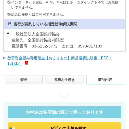
⑤
インターネット支店、ATM、きらぼしホームダイレクト等ではお取扱
いできません。
⑥
総合口座取引はご利用できません。
15. 当行が契約している
指定紛争解決機関
一般社団法人全国銀行協会
連絡先 全国銀行協会相談室
電話番号 03-5252-3772 または 0570-017109
教育資金贈与専用預金【おくりもの】商品概要説明書（PDF：
161KB）
商品内容
特長
各種お手続き
お申込は各店舗の窓口で承っております
お近くの店舗を探す