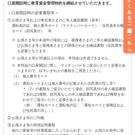
口座開設時に教育資金管理特約を締結させていただきます。
＜口座開設時の必要書類等＞
①
お孫さま等および来店者さまのご本人確認書類（原本）
運転免許証、個人番号カード（マイナンバーカード）、住民基本台帳
カード（顔写真付） 等
※
お孫さま等が未成年の場合には、親権者さまのご本人確認書類およ
びお孫さま等と親権者さまとの関係がわかる確認書類（住民票等）
も必要となります。
※
お孫さま等が30歳以上の場合、本預金は作成できません。
※
本預金の口座開設に際し、マイナンバーをご提示いただく必要があ
りますので、以下いずれかの書類をご用意ください。
（1）
個人番号カード
（2）
通知カードまたは個人番号が記載された住民票の写し等＊
＊（2）の書類をご提示いただく場合、顔写真付の本人確認書類
であれば1種類、顔写真なしの本人確認書類であれば2種類を合
わせてご提示いただく必要があります。
（例：「通知カードと運転免許証」「通知カードと保険証およ
び住民票の写し」）
②
お孫さま等のご印鑑
③
お孫さま等の所得証明書類
他のご家族等の扶養親族に入っておられず、かつ、お預入れ前年に収