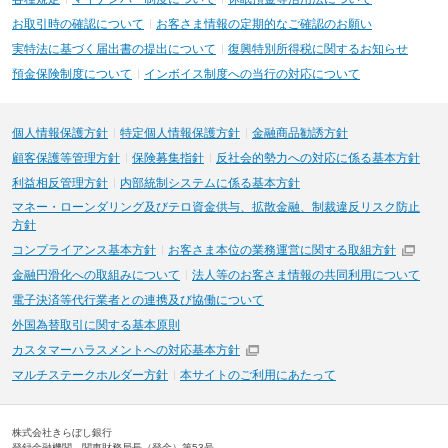
お取引時の確認について
お客さま情報の定期的なご確認のお願い
実特法に基づく届出書の提出について
復興特別所得税に関するお知らせ
預金保険制度について
インボイス制度への当行の対応について
個人情報保護方針
特定個人情報保護方針
金融商品勧誘方針
顧客保護等管理方針
保険募集指針
反社会的勢力への対応に係る基本方針
利益相反管理方針
内部統制システムに係る基本方針
マネー・ローンダリング及びテロ資金供与、拡散金融、制裁違反リスク防止
方針
コンプライアンス基本方針
お客さま本位の業務運営に関する取組方針
金融円滑化への取組みについて
法人等のお客さま情報の共同利用について
電子決済等代行業者との連携及び協働について
外国為替取引に関する基本原則
カスタマーハラスメントへの対応基本方針
マルチステークホルダー方針
本サイトのご利用にあたって
株式会社きらぼし銀行
登録金融機関 関東財務局長（登金）第53号