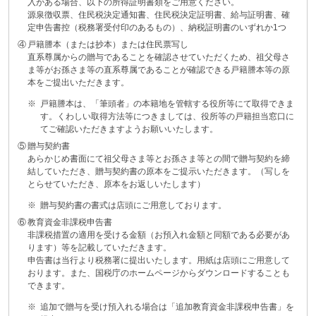
入がある場合、以下の所得証明書類をご用意ください。
源泉徴収票、住民税決定通知書、住民税決定証明書、給与証明書、確
定申告書控（税務署受付印のあるもの）、納税証明書のいずれか1つ
④
戸籍謄本（または抄本）または住民票写し
直系尊属からの贈与であることを確認させていただくため、祖父母さ
ま等がお孫さま等の直系尊属であることが確認できる戸籍謄本等の原
本をご提出いただきます。
※
戸籍謄本は、「筆頭者」の本籍地を管轄する役所等にて取得できま
す。くわしい取得方法等につきましては、役所等の戸籍担当窓口に
てご確認いただきますようお願いいたします。
⑤
贈与契約書
あらかじめ書面にて祖父母さま等とお孫さま等との間で贈与契約を締
結していただき、贈与契約書の原本をご提示いただきます。（写しを
とらせていただき、原本をお返しいたします）
※
贈与契約書の書式は店頭にご用意しております。
⑥
教育資金非課税申告書
非課税措置の適用を受ける金額（お預入れ金額と同額である必要があ
ります）等を記載していただきます。
申告書は当行より税務署に提出いたします。用紙は店頭にご用意して
おります。また、国税庁のホームページからダウンロードすることも
できます。
※
追加で贈与を受け預入れる場合は「追加教育資金非課税申告書」を