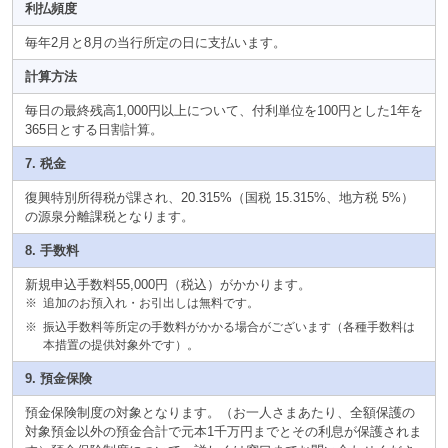
利払頻度
毎年2月と8月の当行所定の日に支払います。
計算方法
毎日の最終残高1,000円以上について、付利単位を100円とした1年を
365日とする日割計算。
7. 税金
復興特別所得税が課され、20.315%（国税 15.315%、地方税 5%）
の源泉分離課税となります。
8. 手数料
新規申込手数料55,000円（税込）がかかります。
※
追加のお預入れ・お引出しは無料です。
※
振込手数料等所定の手数料がかかる場合がございます（各種手数料は
本措置の提供対象外です）。
9. 預金保険
預金保険制度の対象となります。（お一人さまあたり、全額保護の
対象預金以外の預金合計で元本1千万円までとその利息が保護されま