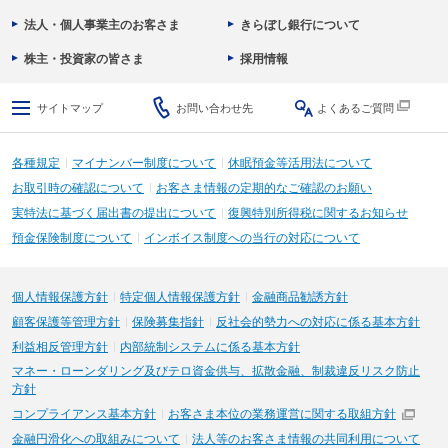
法人・個人事業主のお客さま
きらぼし銀行について
株主・投資家の皆さま
採用情報
サイトマップ
お問い合わせ先
よくあるご質問
各種規定
マイナンバー制度について
休眠預金等活用法について
お取引時の確認について
お客さま情報の定期的なご確認のお願い
実特法に基づく届出書の提出について
復興特別所得税に関するお知らせ
預金保険制度について
インボイス制度への当行の対応について
個人情報保護方針
特定個人情報保護方針
金融商品勧誘方針
顧客保護等管理方針
保険募集指針
反社会的勢力への対応に係る基本方針
利益相反管理方針
内部統制システムに係る基本方針
マネー・ローンダリング及びテロ資金供与、拡散金融、制裁違反リスク防止
方針
コンプライアンス基本方針
お客さま本位の業務運営に関する取組方針
金融円滑化への取組みについて
法人等のお客さま情報の共同利用について