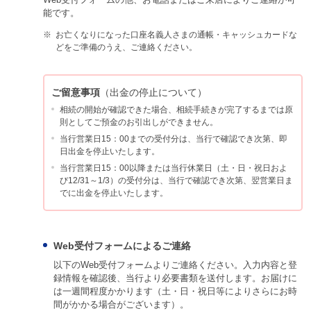
能です。
※
お亡くなりになった口座名義人さまの通帳・キャッシュカードな
どをご準備のうえ、ご連絡ください。
ご留意事項
（出金の停止について）
相続の開始が確認できた場合、相続手続きが完了するまでは原
則としてご預金のお引出しができません。
当行営業日15：00までの受付分は、当行で確認でき次第、即
日出金を停止いたします。
当行営業日15：00以降または当行休業日（土・日・祝日およ
び12/31～1/3）の受付分は、当行で確認でき次第、翌営業日ま
でに出金を停止いたします。
Web受付フォームによるご連絡
以下のWeb受付フォームよりご連絡ください。入力内容と登
録情報を確認後、当行より必要書類を送付します。お届けに
は一週間程度かかります（土・日・祝日等によりさらにお時
間がかかる場合がございます）。