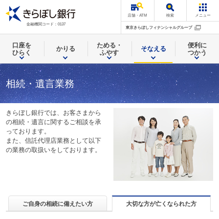
店舗・ATM
検索
メニュー
金融機関コード：0137
東京きらぼしフィナンシャルグループ
口座を
ためる・
便利に
かりる
そなえる
ひらく
ふやす
つかう
相続・遺言業務
きらぼし銀行では、お客さまから
の相続・遺言に関するご相談を承
っております。
また、信託代理店業務として以下
の業務の取扱いをしております。
ご自身の相続に備えたい方
大切な方が亡くなられた方