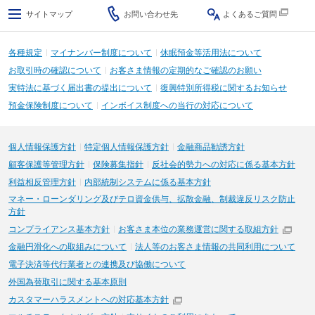
サイトマップ
お問い合わせ先
よくあるご質問
各種規定
マイナンバー制度について
休眠預金等活用法について
お取引時の確認について
お客さま情報の定期的なご確認のお願い
実特法に基づく届出書の提出について
復興特別所得税に関するお知らせ
預金保険制度について
インボイス制度への当行の対応について
個人情報保護方針
特定個人情報保護方針
金融商品勧誘方針
顧客保護等管理方針
保険募集指針
反社会的勢力への対応に係る基本方針
利益相反管理方針
内部統制システムに係る基本方針
マネー・ローンダリング及びテロ資金供与、拡散金融、制裁違反リスク防止
方針
コンプライアンス基本方針
お客さま本位の業務運営に関する取組方針
金融円滑化への取組みについて
法人等のお客さま情報の共同利用について
電子決済等代行業者との連携及び協働について
外国為替取引に関する基本原則
カスタマーハラスメントへの対応基本方針