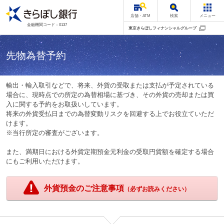
店舗・ATM
検索
メニュー
金融機関コード：0137
東京きらぼしフィナンシャルグループ
先物為替予約
輸出・輸入取引などで、将来、外貨の受取または支払が予定されている
場合に、現時点での所定の為替相場に基づき、その外貨の売却または買
入に関する予約をお取扱いしています。
将来の外貨受払日までの為替変動リスクを回避する上でお役立ていただ
けます。
※当行所定の審査がございます。
また、満期日における外貨定期預金元利金の受取円貨額を確定する場合
にもご利用いただけます。
外貨預金のご注意事項
（必ずお読みください）