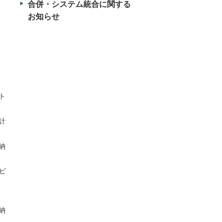
合併・システム統合に関する
お知らせ
ト
計
納
ビ
納