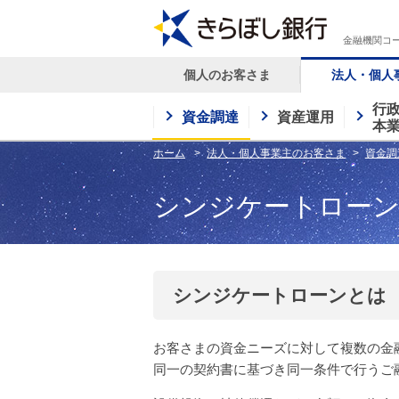
金融機関コー
個人のお客さま
法人・個人
行
資金調達
資産運用
本
ホーム
法人・個人事業主のお客さま
資金調
シンジケートロー
シンジケートローンとは
お客さまの資金ニーズに対して複数の金
同一の契約書に基づき同一条件で行うご