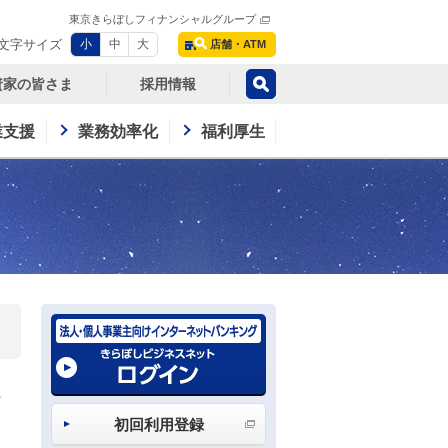
東京きらぼしフィナンシャルグループ
文字サイズ
小
中
大
店舗・ATM
資家の皆さま
採用情報
業支援
業務効率化
福利厚生
、
初回利用登録