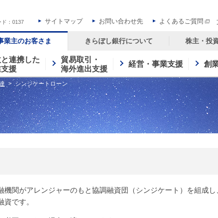
サイトマップ
お問い合わせ先
よくあるご質問
ド：0137
事業主のお客さま
きらぼし銀行について
株主・投
政と連携した
貿易取引・
経営・事業支援
創
業支援
海外進出支援
達
シンジケートローン
ン
融機関がアレンジャーのもと協調融資団（シンジケート）を組成し
融資です。