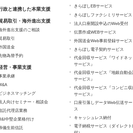
きらぼしEBサービス
行政と連携した本業支援
きらぼしファクシミリサービス
貿易取引・海外進出支援
法人口座開設申込のWeb受付
海外進出支援のご相談
伝票作成WEBサービス
貿易取引
外国送金Web事前登録サービス
外国送金
きらぼし電子契約サービス
先物為替予約
代金回収サービス『ワイドネッ
サービス』
経営・事業支援
代金回収サービス『地銀自動会
事業承継
サービス』
M&A
代金回収サービス『コンビニ収
ビジネスマッチング
サービス』
法人向けセミナー・相談会
口座引落しデータWeb伝送サー
ス
信託代理店業務
キャッシュレス納付
R&I中堅企業格付け
電子納税サービス（ダイレクト
葬儀生前信託
付）