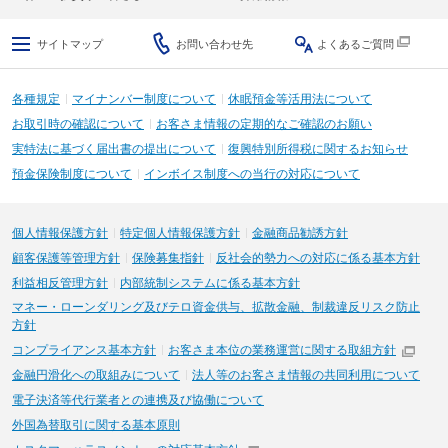
サイトマップ
お問い合わせ先
よくあるご質問
各種規定
マイナンバー制度について
休眠預金等活用法について
お取引時の確認について
お客さま情報の定期的なご確認のお願い
実特法に基づく届出書の提出について
復興特別所得税に関するお知らせ
預金保険制度について
インボイス制度への当行の対応について
個人情報保護方針
特定個人情報保護方針
金融商品勧誘方針
顧客保護等管理方針
保険募集指針
反社会的勢力への対応に係る基本方針
利益相反管理方針
内部統制システムに係る基本方針
マネー・ローンダリング及びテロ資金供与、拡散金融、制裁違反リスク防止
方針
コンプライアンス基本方針
お客さま本位の業務運営に関する取組方針
金融円滑化への取組みについて
法人等のお客さま情報の共同利用について
電子決済等代行業者との連携及び協働について
外国為替取引に関する基本原則