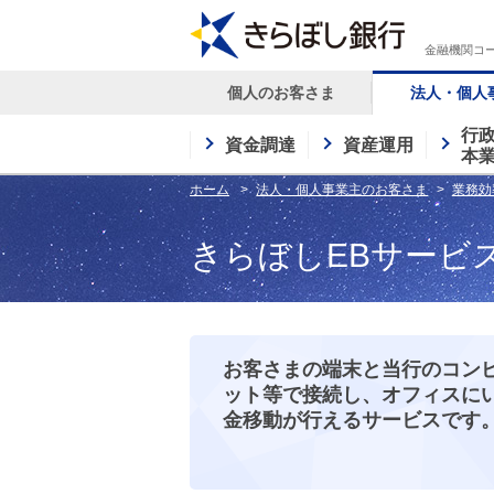
金融機関コー
個人のお客さま
法人・個人
行
資金調達
資産運用
本
ホーム
法人・個人事業主のお客さま
業務効
きらぼしEBサービ
お客さまの端末と当行のコン
ット等で接続し、オフィスに
金移動が行えるサービスです