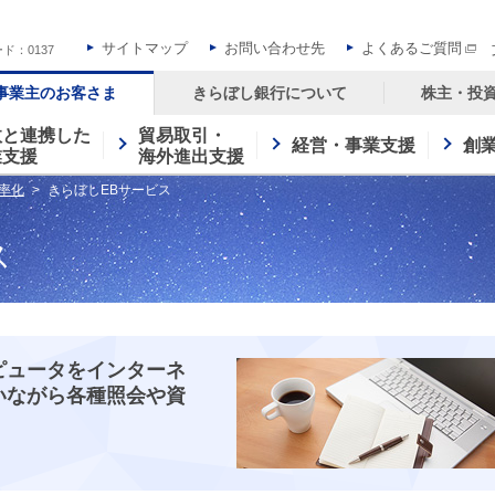
サイトマップ
お問い合わせ先
よくあるご質問
ド：0137
事業主のお客さま
きらぼし銀行について
株主・投
政と連携した
貿易取引・
経営・事業支援
創
業支援
海外進出支援
率化
きらぼしEBサービス
ス
ピュータをインターネ
いながら各種照会や資
。