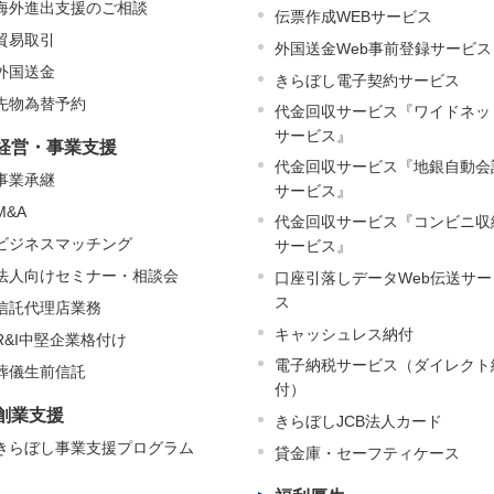
海外進出支援のご相談
伝票作成WEBサービス
貿易取引
外国送金Web事前登録サービス
外国送金
きらぼし電子契約サービス
先物為替予約
代金回収サービス『ワイドネッ
サービス』
経営・事業支援
代金回収サービス『地銀自動会
事業承継
サービス』
M&A
代金回収サービス『コンビニ収
ビジネスマッチング
サービス』
法人向けセミナー・相談会
口座引落しデータWeb伝送サー
ス
信託代理店業務
キャッシュレス納付
R&I中堅企業格付け
電子納税サービス（ダイレクト
葬儀生前信託
付）
創業支援
きらぼしJCB法人カード
きらぼし事業支援プログラム
貸金庫・セーフティケース