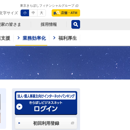
東京きらぼしフィナンシャルグループ
文字サイズ
小
中
大
店舗・ATM
資家の皆さま
採用情報
業支援
業務効率化
福利厚生
初回利用登録