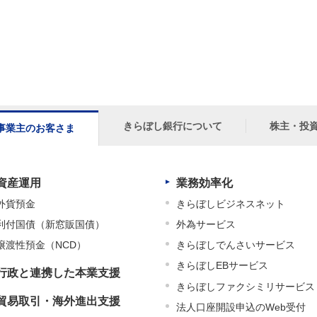
きらぼし銀行について
株主・投
事業主のお客さま
資産運用
業務効率化
外貨預金
きらぼしビジネスネット
利付国債（新窓販国債）
外為サービス
譲渡性預金（NCD）
きらぼしでんさいサービス
きらぼしEBサービス
行政と連携した本業支援
きらぼしファクシミリサービス
貿易取引・海外進出支援
法人口座開設申込のWeb受付