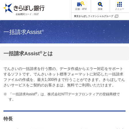
店舗・ATM
検索
メニュー
金融機関コード：0137
東京きらぼしフィナンシャルグループ
一括請求Assist
®
®
一括請求Assist
とは
でんさいの一括請求を行う際の、データ作成からエラー対応をサポート
するソフトです。でんさいネット標準フォーマットに対応した一括請求
ファイルの作成を、最大1,000件まで行うことができます。きらぼしでん
さいサービスをご契約のお客さまは、無料でご利用いただけます。
®
※
「一括請求Assist
」は、株式会社NTTデータフロンティアの登録商標で
す。
特長