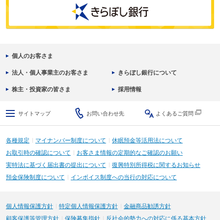
個人のお客さま
法人・個人事業主のお客さま
きらぼし銀行について
株主・投資家の皆さま
採用情報
サイトマップ
お問い合わせ先
よくあるご質問
各種規定
マイナンバー制度について
休眠預金等活用法について
お取引時の確認について
お客さま情報の定期的なご確認のお願い
実特法に基づく届出書の提出について
復興特別所得税に関するお知らせ
預金保険制度について
インボイス制度への当行の対応について
個人情報保護方針
特定個人情報保護方針
金融商品勧誘方針
顧客保護等管理方針
保険募集指針
反社会的勢力への対応に係る基本方針