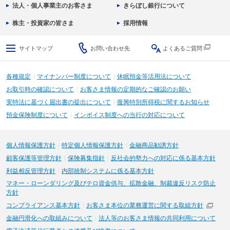
法人・個人事業主のお客さま
きらぼし銀行について
株主・投資家の皆さま
採用情報
サイトマップ
お問い合わせ先
よくあるご質問
各種規定
マイナンバー制度について
休眠預金等活用法について
お取引時の確認について
お客さま情報の定期的なご確認のお願い
実特法に基づく届出書の提出について
復興特別所得税に関するお知らせ
預金保険制度について
インボイス制度への当行の対応について
個人情報保護方針
特定個人情報保護方針
金融商品勧誘方針
顧客保護等管理方針
保険募集指針
反社会的勢力への対応に係る基本方針
利益相反管理方針
内部統制システムに係る基本方針
マネー・ローンダリング及びテロ資金供与、拡散金融、制裁違反リスク防止
方針
コンプライアンス基本方針
お客さま本位の業務運営に関する取組方針
金融円滑化への取組みについて
法人等のお客さま情報の共同利用について