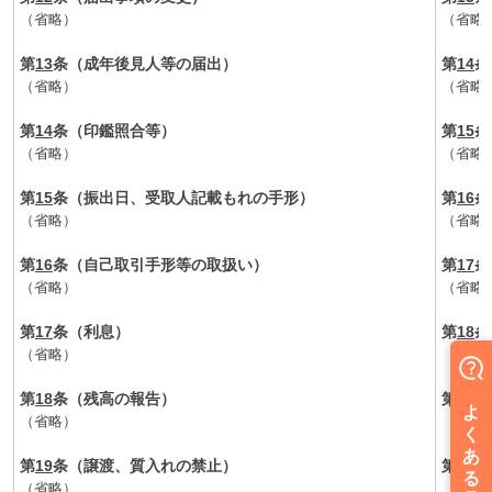
（省略）
（省略
第
13
条（成年後見人等の届出）
第
14
条
（省略）
（省略
第
14
条（印鑑照合等）
第
15
条
（省略）
（省略
第
15
条（振出日、受取人記載もれの手形）
第
16
条
（省略）
（省略
第
16
条（自己取引手形等の取扱い）
第
17
条
（省略）
（省略
第
17
条（利息）
第
18
条
（省略）
（省略
第
18
条（残高の報告）
第
19
条
（省略）
（省略
第
19
条（譲渡、質入れの禁止）
第
20
条
（省略）
（省略