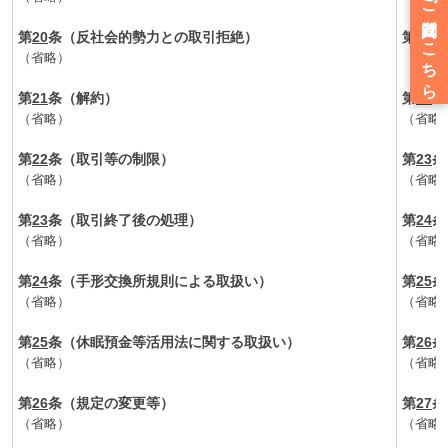
第
20
条（反社会的勢力との取引拒絶）
第
21
条
（省略）
（省略
第
21
条（解約）
第
22
条
（省略）
（省略
第
22
条（取引等の制限）
第
23
条
（省略）
（省略
第
23
条（取引終了後の処理）
第
24
条
（省略）
（省略
第
24
条（手形交換所規則による取扱い）
第
25
条
（省略）
（省略
第
25
条（休眠預金等活用法に関する取扱い）
第
26
条
（省略）
（省略
第
26
条（規定の変更等）
第
27
条
（省略）
（省略