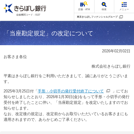
店舗・ATM
検索
メニュー
金融機関コード：0137
東京きらぼしフィナンシャルグループ
「当座勘定規定」の改定について
2026年02月02日
お客さま各位
株式会社きらぼし銀行
平素はきらぼし銀行をご利用いただきまして、誠にありがとうございま
す。
2025年3月25日付「
手形・小切手の発行受付終了について
」にてお
知らせしましたとおり、2026年1月30日(金)をもって手形・小切手の発行
受付を終了したことに伴い、「当座勘定規定」を改定いたしますのでお
知らせします。
なお、改定後の規定は、改定前からお取引いただいているお客さまにも
適用されますので、あらかじめご了承ください。