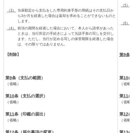
（5）
（3）
当座勘定から支払をした専用約束手形の用紙はその支払日か
ら3か月を経過した場合は返却を求めることができないものと
します。
（6）
（4）
前項の期間を経過した場合において、本人から請求があった
ときは、当行所定の手続きによって当該手形の写しを交付し
ます。ただし、当行が定める写しの保管期限を経過した場合
は、その限りではありません。
【削除】
第9条
第
9
条（支払の範囲）
第
10
条
（省略）
（省略
第
10
条（支払の選択）
第
11
条
（省略）
（省略
第
11
条（印鑑の届出）
第
12
条
（省略）
（省略
第
12
条（届出事項の変更）
第
13
条