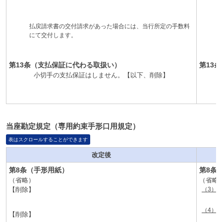
払戻請求書の交付請求があった場合には、当行所定の手数料
にて交付します。
第13条（支払保証に代わる取扱い）
第13
小切手の支払保証はしません。【以下、削除】
当座勘定規定（専用約束手形口用規定）
表はスクロールすることができます
改定後
第8条（手形用紙）
第8条
（省略）
（省略
【削除】
（3）
（4）
【削除】