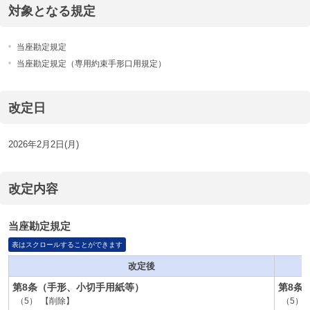
対象となる規定
当座勘定規定
当座勘定規定（専用約束手形口用規定）
改定日
2026年2月2日(月)
改定内容
当座勘定規定
表はスクロールすることができます
改定後
第8条（手形、小切手用紙等）
第8条
（5）
【削除】
（5）