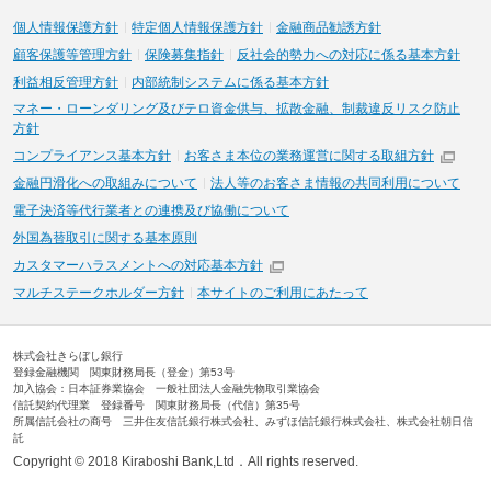
個人情報保護方針
特定個人情報保護方針
金融商品勧誘方針
顧客保護等管理方針
保険募集指針
反社会的勢力への対応に係る基本方針
利益相反管理方針
内部統制システムに係る基本方針
マネー・ローンダリング及びテロ資金供与、拡散金融、制裁違反リスク防止
方針
コンプライアンス基本方針
お客さま本位の業務運営に関する取組方針
金融円滑化への取組みについて
法人等のお客さま情報の共同利用について
電子決済等代行業者との連携及び協働について
外国為替取引に関する基本原則
カスタマーハラスメントへの対応基本方針
マルチステークホルダー方針
本サイトのご利用にあたって
株式会社きらぼし銀行
登録金融機関 関東財務局長（登金）第53号
加入協会：日本証券業協会 一般社団法人金融先物取引業協会
信託契約代理業 登録番号 関東財務局長（代信）第35号
所属信託会社の商号 三井住友信託銀行株式会社、みずほ信託銀行株式会社、株式会社朝日信
託
Copyright © 2018 Kiraboshi Bank,Ltd．All rights reserved.