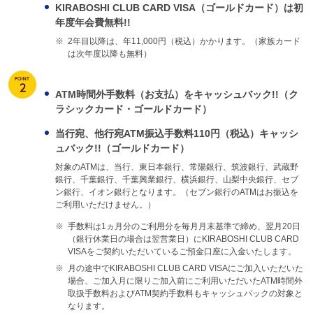
KIRABOSHI CLUB CARD VISA（ゴールドカード）は初
年度年会費無料!!
※
2年目以降は、年11,000円（税込）かかります。（家族カード
は次年度以降も無料）
ATM時間外手数料（お支払）をキャッシュバック!!（ク
ラシックカード・ゴールドカード）
当行宛、他行宛ATM振込手数料110円（税込）キャッシ
ュバック!!（ゴールドカード）
対象のATMは、当行、東日本銀行、常陽銀行、筑波銀行、武蔵野
銀行、千葉銀行、千葉興業銀行、横浜銀行、山梨中央銀行、セブ
ン銀行、イオン銀行となります。（セブン銀行のATMはお振込を
ご利用いただけません。）
※
手数料は1ヵ月分のご利用分を毎月月末基準で締め、翌月20日
（銀行休業日の場合は翌営業日）にKIRABOSHI CLUB CARD
VISAをご契約いただいているご預金口座に入金いたします。
※
月の途中でKIRABOSHI CLUB CARD VISAにご加入いただいた
場合、ご加入月に限りご加入前にご利用いただいたATM時間外
取扱手数料およびATM契約手数料もキャッシュバックの対象と
なります。