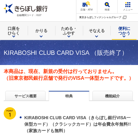
店舗・ATM
検索
メニュー
金融機関コード：0137
東京きらぼしフィナンシャルグループ
口座を
ためる・
便利に
かりる
そなえる
ひらく
ふやす
つかう
KIRABOSHI CLUB CARD VISA （販売終了）
本商品は、現在、新規の受付は行っておりません。
（旧東京都民銀行店舗で発行のVISA一体型カードです。）
サービス概要
機能紹介
特典
KIRABOSHI CLUB CARD VISA（きらぼし銀行VISA一
体型カード）（クラシックカード）は年会費永年無料!!
（家族カードも無料）